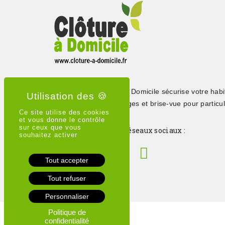
Depuis 2015, Clôture à Domicile sécurise votre habi
clôtures, portails, grillages et brise-vue pour particul
Ce site utilise des cookies
professionnels
et vous donne le contrôle
sur ceux que vous
Suivez-nous sur les réseaux sociaux :
souhaitez activer
Tout accepter
Tout refuser
Personnaliser
Politique de
confidentialité