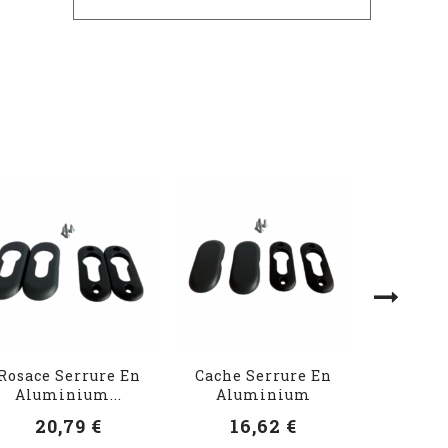
Rosace Serrure En
Cache Serrure En
Motori
Aluminium...
Aluminium
Deim
20,79 €
16,62 €
37