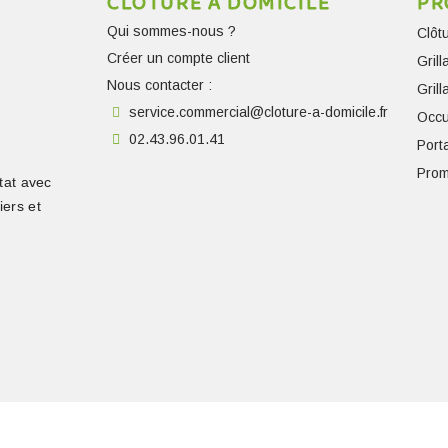
CLÔTURE À DOMICILE
PR
Qui sommes-nous ?
Clôt
Créer un compte client
Gril
Nous contacter :
Gril
service.commercial@cloture-a-domicile.fr
Occu
02.43.96.01.41
Porta
Prom
tat avec
iers et