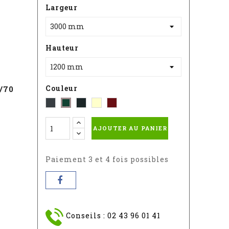
Largeur
Hauteur
T
Couleur
/70
Gris
Noir
Blanc
Rouge
Vert
-
Sablé
-
-
-
AJOUTER AU PANIER
RAL
RAL
RAL
RAL
:
9010
3004S
:
7016
6005
Paiement 3 et 4 fois possibles
Conseils : 02 43 96 01 41