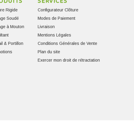
ODUITS
SERVICES
ure Rigide
Configurateur Clôture
lage Soudé
Modes de Paiement
lage à Mouton
Livraison
ltant
Mentions Légales
il & Portillon
Conditions Générales de Vente
otions
Plan du site
Exercer mon droit de rétractation