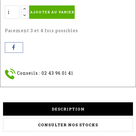
-
-
AJOUTER AU PANIER
RAL
RAL
9010
:
7016
Paiement 3 et 4 fois possibles
Conseils : 02 43 96 01 41
DESCRIPTION
CONSULTER NOS STOCKS