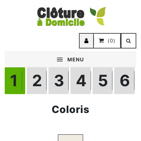
(0)
MENU
1
2
3
4
5
6
Coloris