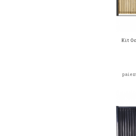
Kit O
paiem