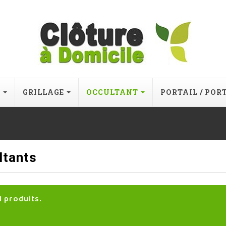
E
GRILLAGE
OCCULTANT
PORTAIL / POR
ltants
21 produits.