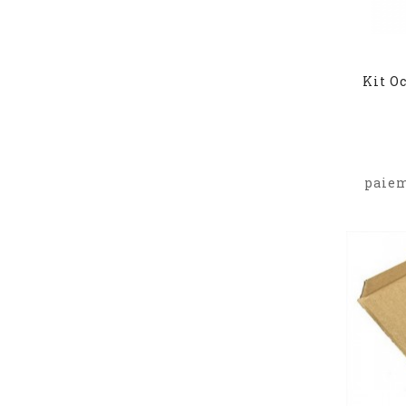
Kit O
paiem