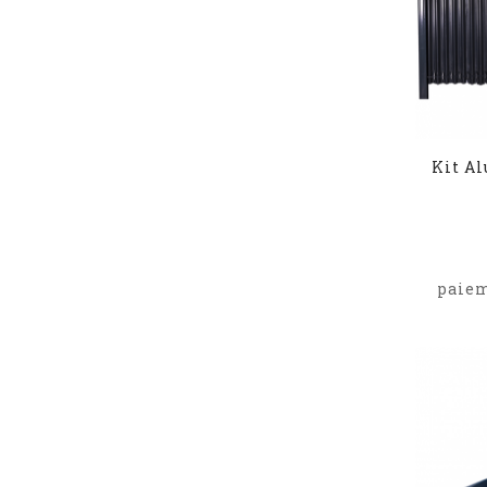
Kit A
paiem