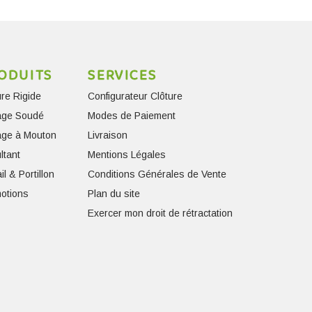
ODUITS
SERVICES
ure Rigide
Configurateur Clôture
lage Soudé
Modes de Paiement
lage à Mouton
Livraison
ltant
Mentions Légales
il & Portillon
Conditions Générales de Vente
otions
Plan du site
Exercer mon droit de rétractation