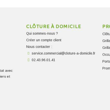
CLÔTURE À DOMICILE
PR
Qui sommes-nous ?
Clôt
Créer un compte client
Gril
Nous contacter :
Gril
service.commercial@cloture-a-domicile.fr
Occu
02.43.96.01.41
Porta
Prom
tat avec
iers et