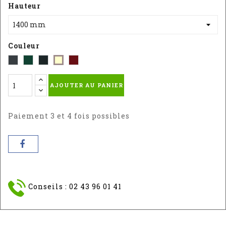
Hauteur
Couleur
Gris
Vert
Noir
Rouge
Blanc
-
-
Sablé
-
-
AJOUTER AU PANIER
RAL
RAL
RAL
RAL
:
:
3004S
9010
7016
6005
Paiement 3 et 4 fois possibles
Conseils : 02 43 96 01 41