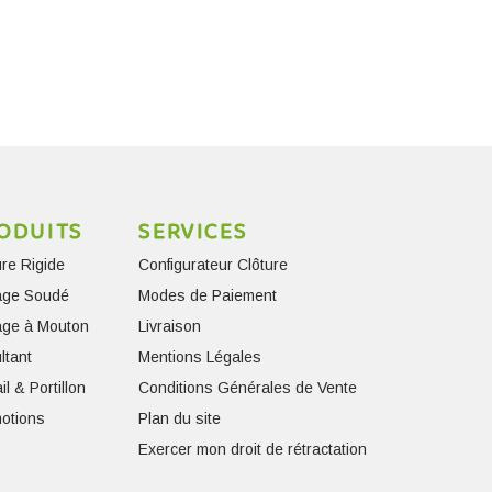
ODUITS
SERVICES
ure Rigide
Configurateur Clôture
lage Soudé
Modes de Paiement
lage à Mouton
Livraison
ltant
Mentions Légales
il & Portillon
Conditions Générales de Vente
otions
Plan du site
Exercer mon droit de rétractation