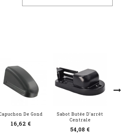
Capuchon De Gond
Sabot Butée D'arrêt
Rosace 
Centrale
Alum
16,62 €
54,08 €
20