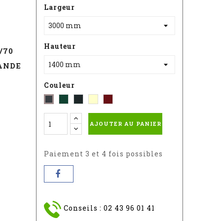
Largeur
T
Hauteur
/70
ANDE
Couleur
Vert
Noir
Blanc
Rouge
Gris
-
Sablé
-
-
-
AJOUTER AU PANIER
RAL
RAL
RAL
RAL
:
9010
3004S
:
6005
7016
Paiement 3 et 4 fois possibles
Conseils : 02 43 96 01 41