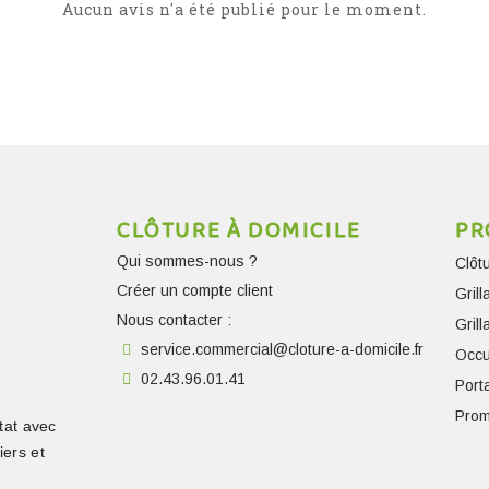
Aucun avis n'a été publié pour le moment.
CLÔTURE À DOMICILE
PR
Qui sommes-nous ?
Clôt
Créer un compte client
Gril
Nous contacter :
Gril
service.commercial@cloture-a-domicile.fr
Occu
02.43.96.01.41
Porta
Prom
tat avec
iers et