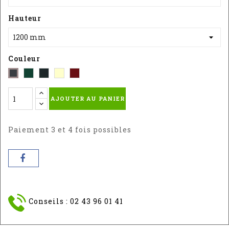
Hauteur
Couleur
Vert
Noir
Blanc
Rouge
Gris
-
Sablé
-
-
-
AJOUTER AU PANIER
RAL
RAL
RAL
RAL
:
9010
3004S
:
6005
7016
Paiement 3 et 4 fois possibles
Conseils : 02 43 96 01 41