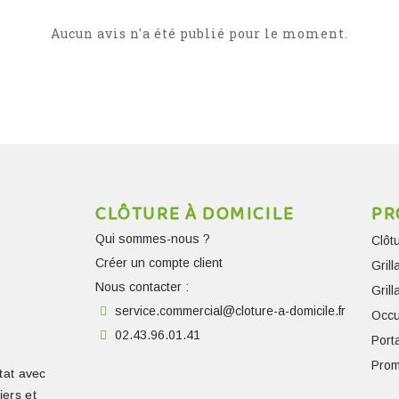
Aucun avis n'a été publié pour le moment.
CLÔTURE À DOMICILE
PR
Qui sommes-nous ?
Clôt
Créer un compte client
Gril
Nous contacter :
Gril
service.commercial@cloture-a-domicile.fr
Occu
02.43.96.01.41
Porta
Prom
tat avec
iers et