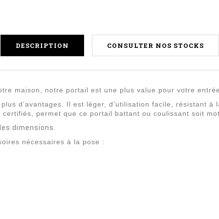
DESCRIPTION
CONSULTER NOS STOCKS
otre maison, notre portail est une plus value pour votre entré
plus d’avantages. Il est léger, d’utilisation facile, résistant 
 certifiés, permet que ce portail battant ou coulissant soit mo
n les dimensions.
soires nécessaires à la pose :