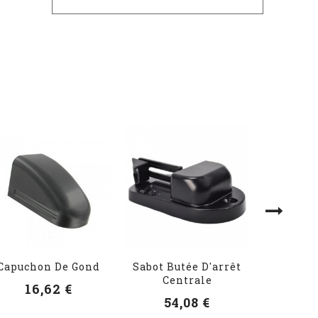
Capuchon De Gond
Sabot Butée D'arrêt
Rosace 
Centrale
Alum
16,62 €
54,08 €
20