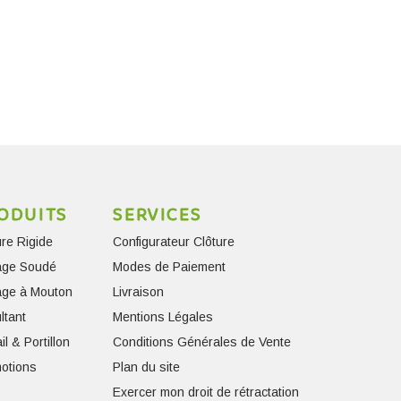
ODUITS
SERVICES
ure Rigide
Configurateur Clôture
lage Soudé
Modes de Paiement
lage à Mouton
Livraison
ltant
Mentions Légales
il & Portillon
Conditions Générales de Vente
otions
Plan du site
Exercer mon droit de rétractation