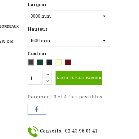
Largeur
 - BORDEAUX
Hauteur
ANDE
Couleur
Vert
Noir
Blanc
Rouge
Gris
-
Sablé
-
-
-
AJOUTER AU PANIER
RAL
RAL
RAL
RAL
:
9010
3004S
:
6005
7016
Paiement 3 et 4 fois possibles
Conseils : 02 43 96 01 41