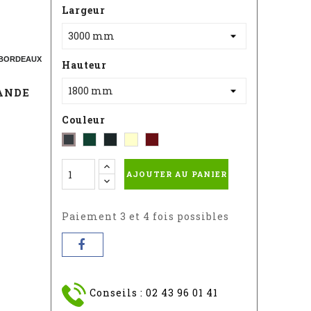
Largeur
 - BORDEAUX
Hauteur
ANDE
Couleur
Vert
Noir
Blanc
Rouge
Gris
-
Sablé
-
-
-
AJOUTER AU PANIER
RAL
RAL
RAL
RAL
:
9010
3004S
:
6005
7016
Paiement 3 et 4 fois possibles
Conseils : 02 43 96 01 41