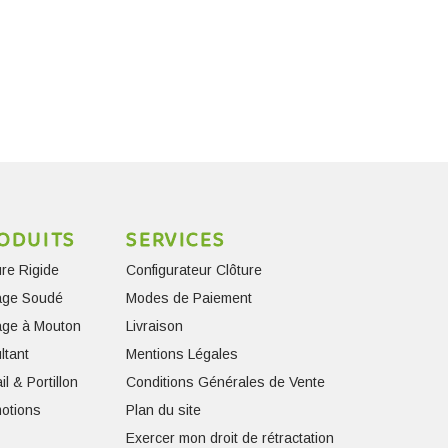
ODUITS
SERVICES
ure Rigide
Configurateur Clôture
lage Soudé
Modes de Paiement
lage à Mouton
Livraison
ltant
Mentions Légales
il & Portillon
Conditions Générales de Vente
otions
Plan du site
Exercer mon droit de rétractation