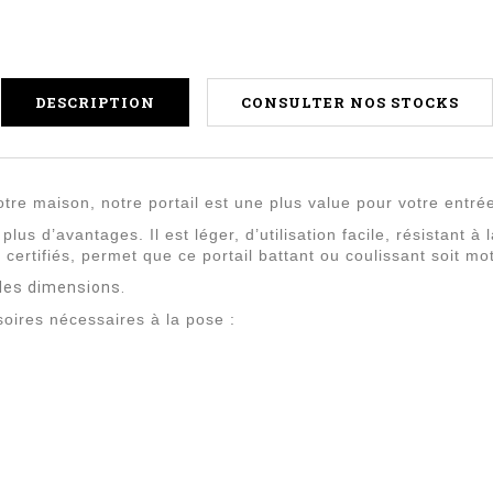
DESCRIPTION
CONSULTER NOS STOCKS
otre maison, notre portail est une plus value pour votre entré
plus d’avantages. Il est léger, d’utilisation facile, résistant 
 certifiés, permet que ce portail battant ou coulissant soit mo
n les dimensions.
soires nécessaires à la pose :