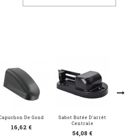
Capuchon De Gond
Sabot Butée D'arrêt
Rosace 
Centrale
Alum
16,62 €
54,08 €
20