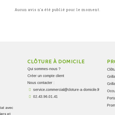
Aucun avis n'a été publié pour le moment.
CLÔTURE À DOMICILE
PR
Qui sommes-nous ?
Clôt
Créer un compte client
Gril
Nous contacter :
Gril
service.commercial@cloture-a-domicile.fr
Occu
02.43.96.01.41
Porta
Prom
tat avec
iers et