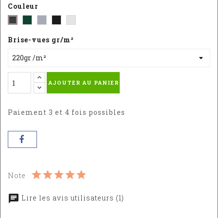
Couleur
Vert
Gris
Noir
Blanc
Gris
-
-
-
Brise-vues gr/m²
RAL
RAL
RAL
:
9006
:
6005
7016
AJOUTER AU PANIER
Paiement 3 et 4 fois possibles
Note
Lire les avis utilisateurs (1)