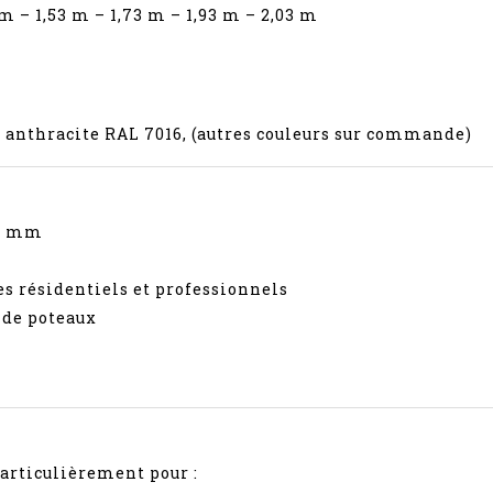
3 m – 1,53 m – 1,73 m – 1,93 m – 2,03 m
is anthracite RAL 7016, (autres couleurs sur commande)
 5 mm
s résidentiels et professionnels
s de poteaux
articulièrement pour :