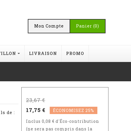
Mon Compte
Panier
(0)
TILLON
LIVRAISON
PROMO
23,67 €
17,75 €
ÉCONOMISEZ 25%
ls de :
Inclus 0,08 € d'Éco-contribution
(ne sera pas compris dans la