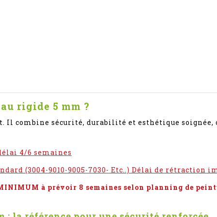
au rigide 5 mm ?
 Il combine sécurité, durabilité et esthétique soignée, o
délai 4/6 semaines
andard (3004-9010-9005-7030- Etc..) Délai de rétraction i
i MINIMUM à prévoir 8 semaines selon planning de peintu
 : la référence pour une sécurité renforcée