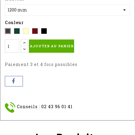
Couleur
Vert
Blanc
Rouge
Noir
Gris
-
-
-
Sablé
-
AJOUTER AU PANIER
RAL
RAL
RAL
RAL
RAL
:
9010
3004S
9005
:
6005
7016
Paiement 3 et 4 fois possibles
Conseils : 02 43 96 01 41