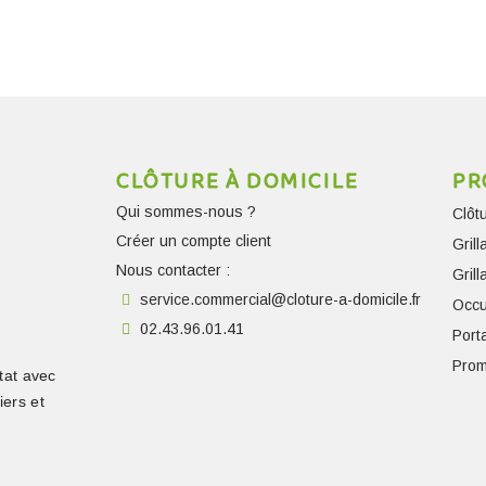
CLÔTURE À DOMICILE
PR
Qui sommes-nous ?
Clôt
Créer un compte client
Gril
Nous contacter :
Gril
service.commercial@cloture-a-domicile.fr
Occu
02.43.96.01.41
Porta
Prom
tat avec
iers et