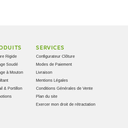
ODUITS
SERVICES
ure Rigide
Configurateur Clôture
lage Soudé
Modes de Paiement
lage à Mouton
Livraison
ltant
Mentions Légales
il & Portillon
Conditions Générales de Vente
otions
Plan du site
Exercer mon droit de rétractation