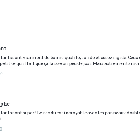
nt 
ltants sont vraiment de bonne qualité, solide et assez rigide. Ceux 
etit ce qu'il fait que ça laisse un peu de jour. Mais autrement sinon
0
ophe 
tants sont super ! Le rendu est incroyable avec les panneaux double 
i
0