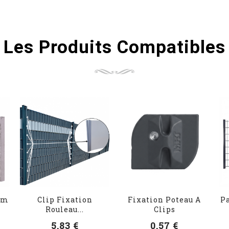
Les Produits Compatibles
cm
Clip Fixation
Fixation Poteau A
P
Rouleau...
Clips
5,83 €
0,57 €