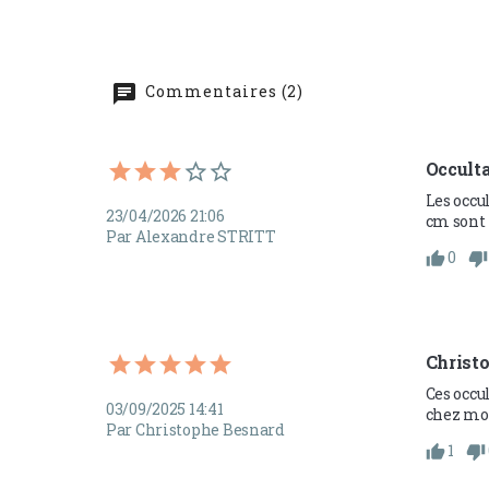
Commentaires (2)
Occulta
Les occu
23/04/2026 21:06
cm sont p
Par Alexandre STRITT
0
Christ
Ces occul
03/09/2025 14:41
chez mo
Par Christophe Besnard
1