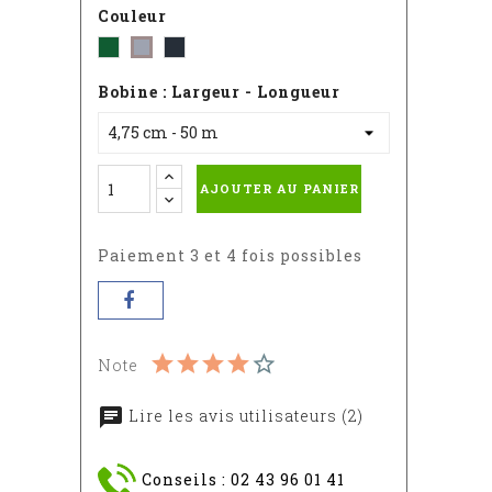
Couleur
Vert
Gris
Gris
-
-
-
Bobine : Largeur - Longueur
RAL
RAL
RAL
6005
7016
7040
AJOUTER AU PANIER
Paiement 3 et 4 fois possibles
Note
Lire les avis utilisateurs (2)
Conseils : 02 43 96 01 41