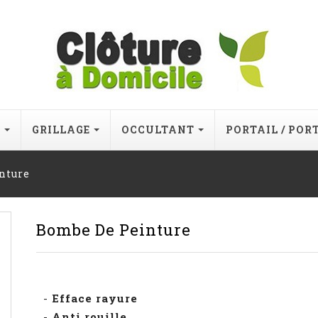
E
GRILLAGE
OCCULTANT
PORTAIL / POR
nture
Bombe De Peinture
-
Efface rayure
-
Anti rouille