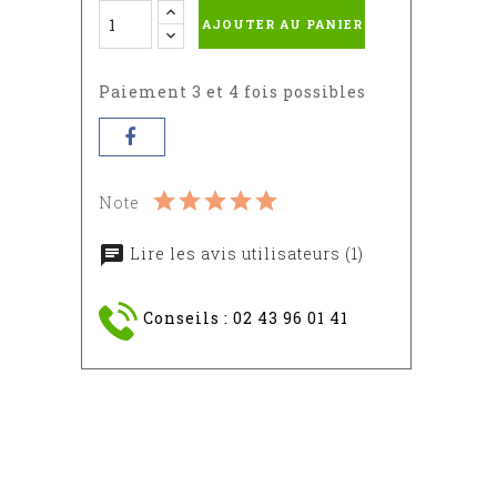
-
-
pierre
-
AJOUTER AU PANIER
RAL
RAL
-
RAL
:
3004S
RAL
:
6005
7030
7016
Paiement 3 et 4 fois possibles
Note
Lire les avis utilisateurs (1)
Conseils : 02 43 96 01 41