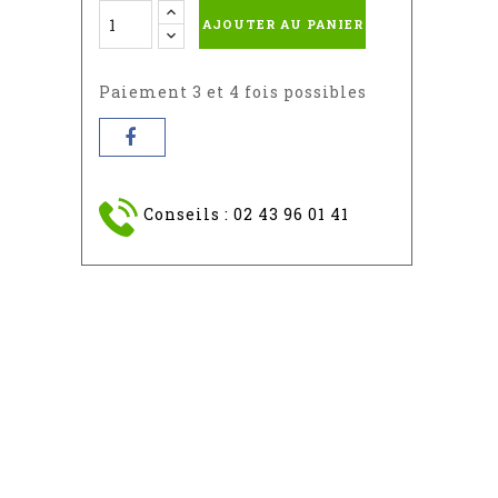
-
-
-
AJOUTER AU PANIER
RAL
RAL
RAL
1015
7042
9010
Paiement 3 et 4 fois possibles
Conseils : 02 43 96 01 41