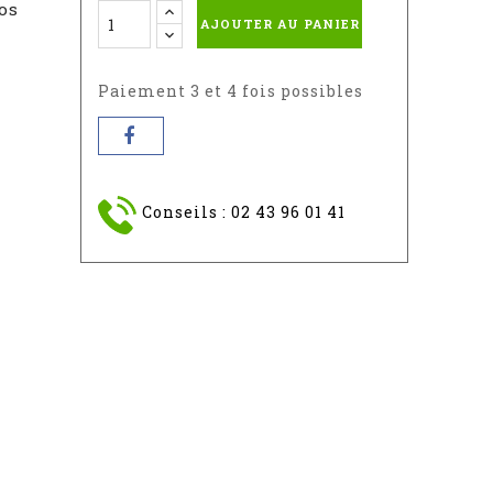
-
-
-
vos
AJOUTER AU PANIER
RAL
RAL
RAL
9010
1015
7042
Paiement 3 et 4 fois possibles
Conseils : 02 43 96 01 41