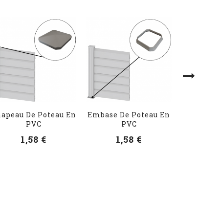
apeau De Poteau En
Embase De Poteau En
Platine 
PVC
PVC
E
1,58 €
1,58 €
16