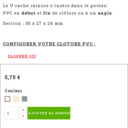
Le U cache rainure s'insère dans le poteau
PVC en
début
et
fin
de clôture ou à un
angle
.
Section
:
30 x 27 x 24 mm
CONFIGURER VOTRE CLOTURE PVC :
CLIQUEZ-ICI
5,75 €
Couleur
Beige
Gris
Blanc
-
-
-
AJOUTER AU PANIER
RAL
RAL
RAL
1015
7042
9010