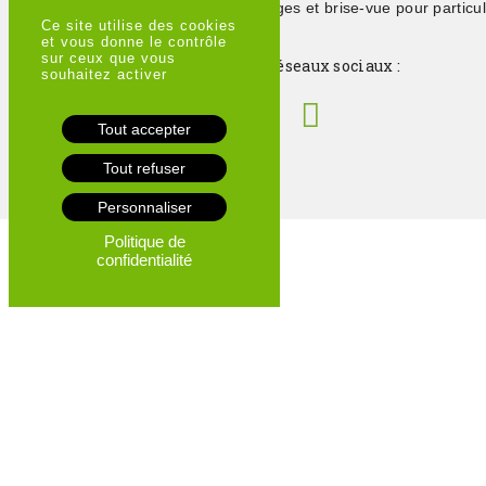
clôtures, portails, grillages et brise-vue pour particul
Ce site utilise des cookies
professionnels
et vous donne le contrôle
sur ceux que vous
Suivez-nous sur les réseaux sociaux :
souhaitez activer
Tout accepter
Tout refuser
Personnaliser
Politique de
confidentialité