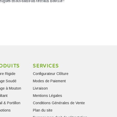
lques mois dans un terrain hostile ! 
ODUITS
SERVICES
ure Rigide
Configurateur Clôture
lage Soudé
Modes de Paiement
lage à Mouton
Livraison
ltant
Mentions Légales
il & Portillon
Conditions Générales de Vente
otions
Plan du site