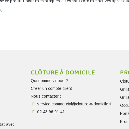
lisé ce produit pour mes plaques, elles sont comme neuves après que
0
CLÔTURE À DOMICILE
PR
Qui sommes-nous ?
Clôt
Créer un compte client
Gril
Nous contacter :
Gril
service.commercial@cloture-a-domicile.fr
Occu
02.43.96.01.41
Porta
Prom
tat avec