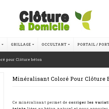
E
GRILLAGE
OCCULTANT
PORTAIL / POR
ré pour Clôture béton
Minéralisant Coloré Pour Clôture 
Ce minéralisant permet de
corriger les variat
teinte
liées au béton naturel et pour apporter