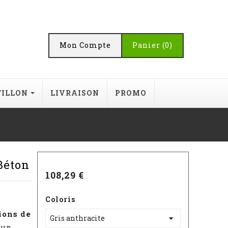
Mon Compte
Panier
(0)
TILLON
LIVRAISON
PROMO
Béton
108,29 €
Coloris
ions de
 un