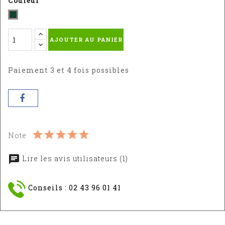
Couleur
Vert
-
AJOUTER AU PANIER
RAL
:
6005
Paiement 3 et 4 fois possibles
Note
Lire les avis utilisateurs (1)
Conseils : 02 43 96 01 41