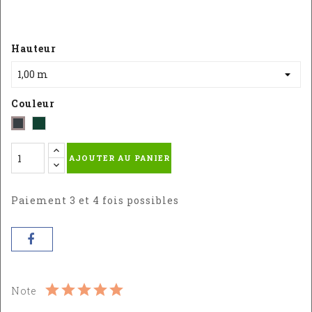
Hauteur
Couleur
Vert
Gris
-
-
AJOUTER AU PANIER
RAL
RAL
:
:
6005
7016
Paiement 3 et 4 fois possibles
Note