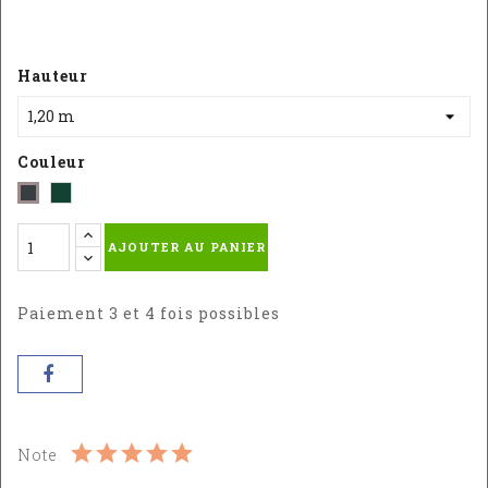
Hauteur
Couleur
Vert
Gris
-
-
AJOUTER AU PANIER
RAL
RAL
:
:
6005
7016
Paiement 3 et 4 fois possibles
Note