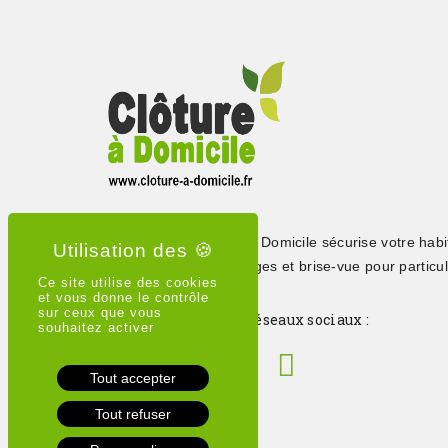
Depuis 2015, Clôture à Domicile sécurise votre habi
clôtures, portails, grillages et brise-vue pour particul
Ce site utilise des cookies
professionnels
et vous donne le contrôle
sur ceux que vous
Suivez-nous sur les réseaux sociaux :
souhaitez activer
Tout accepter
Tout refuser