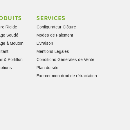
ODUITS
SERVICES
ure Rigide
Configurateur Clôture
lage Soudé
Modes de Paiement
lage à Mouton
Livraison
ltant
Mentions Légales
il & Portillon
Conditions Générales de Vente
otions
Plan du site
Exercer mon droit de rétractation