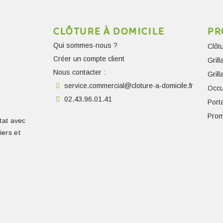
CLÔTURE À DOMICILE
PR
Qui sommes-nous ?
Clôt
Créer un compte client
Gril
Nous contacter :
Gril
service.commercial@cloture-a-domicile.fr
Occu
02.43.96.01.41
Porta
Prom
tat avec
iers et