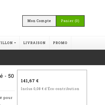
Mon Compte
Panier
(0)
TILLON
LIVRAISON
PROMO
é - 50
141,67 €
Inclus 0,08 € d'Éco-contribution
té pour
,