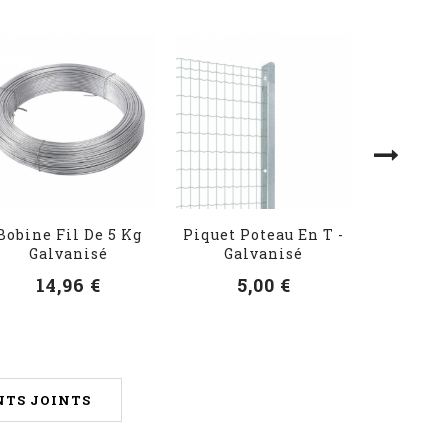
Bobine Fil De 5 Kg
Piquet Poteau En T -
Peintu
Galvanisé
Galvanisé
F
14,96 €
5,00 €
12
TS JOINTS