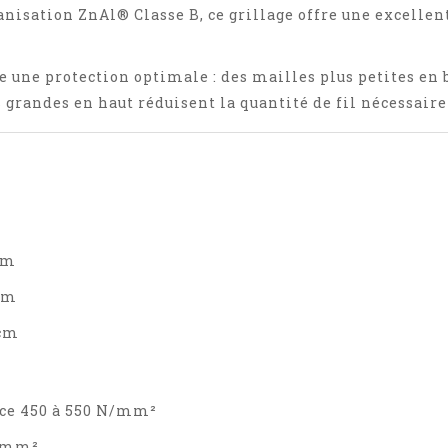
vanisation ZnAl® Classe B, ce grillage offre une excellen
e une protection optimale : des mailles plus petites en 
 grandes en haut réduisent la quantité de fil nécessair
cm
 cm
 cm
ance 450 à 550 N/mm²
N/mm²