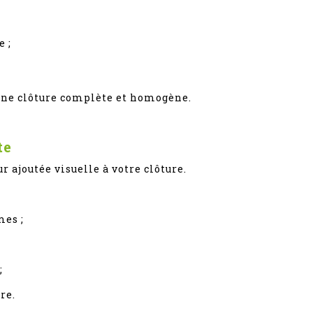
e ;
 une clôture complète et homogène.
te
r ajoutée visuelle à votre clôture.
mes ;
;
re.