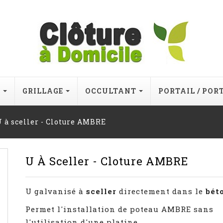
E
GRILLAGE
OCCULTANT
PORTAIL / POR
U à sceller - Cloture AMBRE
U À Sceller - Cloture AMBRE
U galvanisé à
sceller
directement dans le
bét
Permet l'installation de poteau AMBRE sans
l'utilisation d'une platine