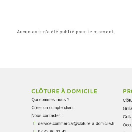
Aucun avis n'a été publié pour le moment.
CLÔTURE À DOMICILE
PR
Qui sommes-nous ?
Clôt
Créer un compte client
Gril
Nous contacter :
Gril
service.commercial@cloture-a-domicile.fr
Occu
02.43.96.01.41