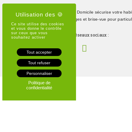
Depuis 2015, Clôture à Domicile sécurise votre habi
clôtures, portails, grillages et brise-vue pour particul
Ce site utilise des cookies
professionnels
et vous donne le contrôle
sur ceux que vous
Suivez-nous sur les réseaux sociaux :
souhaitez activer
Tout accepter
Tout refuser
Personnaliser
Politique de
confidentialité