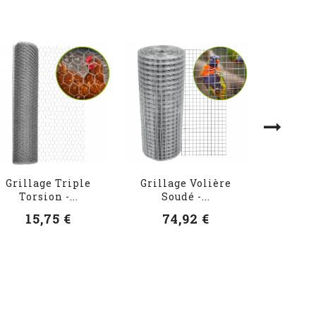
Grillage Triple
Grillage Volière
Grilla
Torsion -...
Soudé -...
Tor
15,75 €
74,92 €
62