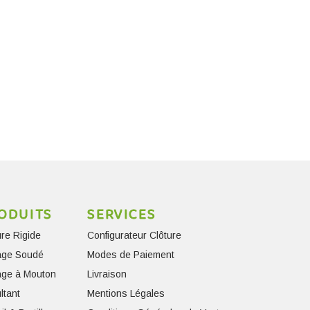
ODUITS
SERVICES
ure Rigide
Configurateur Clôture
lage Soudé
Modes de Paiement
lage à Mouton
Livraison
ltant
Mentions Légales