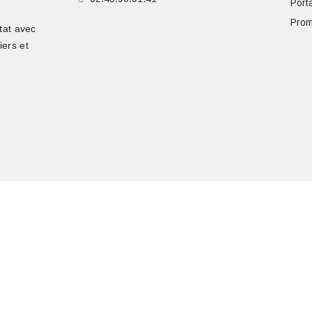
Porta
Prom
tat avec
iers et