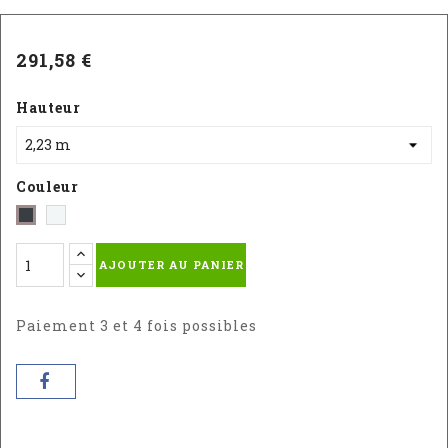
291,58 €
Hauteur
Couleur
Blanc
Gris
satiné
-
AJOUTER AU PANIER
(RAL
RAL
9016)
:
7016
Paiement 3 et 4 fois possibles