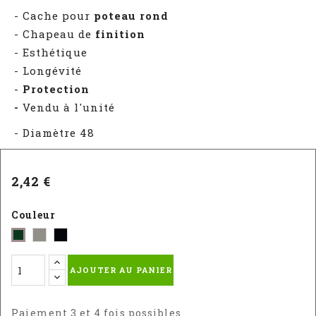
- Cache pour
poteau rond
- Chapeau de
finition
- Esthétique
- Longévité
-
Protection
-
Vendu à l'unité
- Diamètre 48
2,42 €
Couleur
Gris
Noir
Vert
-
-
-
AJOUTER AU PANIER
RAL
RAL
RAL
7030
9005
6005
Paiement 3 et 4 fois possibles