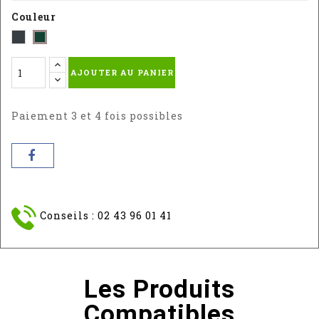
Couleur
Gris
Vert
-
-
AJOUTER AU PANIER
RAL
RAL
:
:
7016
6005
Paiement 3 et 4 fois possibles
Conseils : 02 43 96 01 41
Les Produits
Compatibles