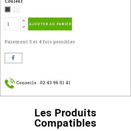
Couleur
Blanc
Gris
satiné
-
AJOUTER AU PANIER
(RAL
RAL
9016)
:
7016
Paiement 3 et 4 fois possibles
Conseils : 02 43 96 01 41
Les Produits
Compatibles